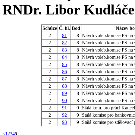
RNDr. Libor Kudláč
Schůze
Č. hl.
Bod
Název b
2
81
8
Návrh voleb.komise PS na vo
2
82
8
Návrh voleb.komise PS na vo
2
83
8
Návrh voleb.komise PS na vo
2
84
8
Návrh voleb.komise PS na vo
2
85
8
Návrh voleb.komise PS na vo
2
86
8
Návrh voleb.komise PS na vo
2
87
8
Návrh voleb.komise PS na vo
2
88
8
Návrh voleb.komise PS na vo
2
89
8
Návrh voleb.komise PS na vo
2
90
8
Návrh voleb.komise PS na vo
2
91
9
Stálá kom. pro práci Kancel
2
92
9
Stálá komise pro bankovnic
2
93
9
Stálá komise pro sdělovací 
<
1
2
3
4
5