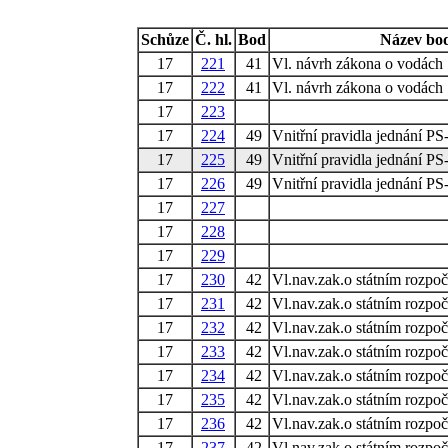
Schůze
Č. hl.
Bod
Název bo
17
221
41
Vl. návrh zákona o vodách
17
222
41
Vl. návrh zákona o vodách
17
223
17
224
49
Vnitřní pravidla jednání PS
17
225
49
Vnitřní pravidla jednání PS
17
226
49
Vnitřní pravidla jednání PS
17
227
17
228
17
229
17
230
42
Vl.nav.zak.o státním rozpo
17
231
42
Vl.nav.zak.o státním rozpo
17
232
42
Vl.nav.zak.o státním rozpo
17
233
42
Vl.nav.zak.o státním rozpo
17
234
42
Vl.nav.zak.o státním rozpo
17
235
42
Vl.nav.zak.o státním rozpo
17
236
42
Vl.nav.zak.o státním rozpo
17
237
42
Vl.nav.zak.o státním rozpo