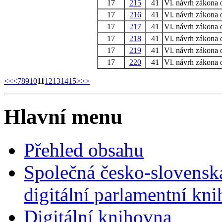
17
215
41
Vl. návrh zákona 
17
216
41
Vl. návrh zákona 
17
217
41
Vl. návrh zákona 
17
218
41
Vl. návrh zákona 
17
219
41
Vl. návrh zákona 
17
220
41
Vl. návrh zákona 
<<
<
7
8
9
10
11
12
13
14
15
>
>>
Hlavní menu
Přehled obsahu
Společná česko-slovensk
digitální parlamentní kn
Digitální knihovna