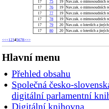
17
75
19
Nav.zak. o mimosoudních re
17
76
19
Nav.zak. o mimosoudních re
17
77
19
Nav.zak. o mimosoudních re
17
78
19
Nav.zak. o mimosoudních re
17
79
20
Nav.zak. o loteriích a jiný
17
80
20
Nav.zak. o loteriích a jiný
<<
<
1
2
3
4
5
6
7
8
>
>>
Hlavní menu
Přehled obsahu
Společná česko-slovensk
digitální parlamentní kn
Digitální knihovna