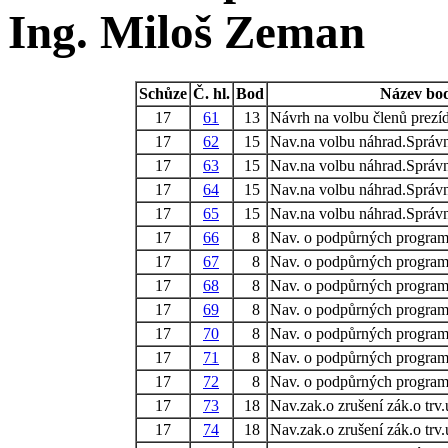
Ing. Miloš Zeman
Schůze
Č. hl.
Bod
Název bo
17
61
13
Návrh na volbu členů prezí
17
62
15
Nav.na volbu náhrad.Sprá
17
63
15
Nav.na volbu náhrad.Sprá
17
64
15
Nav.na volbu náhrad.Sprá
17
65
15
Nav.na volbu náhrad.Sprá
17
66
8
Nav. o podpůrných program
17
67
8
Nav. o podpůrných program
17
68
8
Nav. o podpůrných program
17
69
8
Nav. o podpůrných program
17
70
8
Nav. o podpůrných program
17
71
8
Nav. o podpůrných program
17
72
8
Nav. o podpůrných program
17
73
18
Nav.zak.o zrušení zák.o trv.
17
74
18
Nav.zak.o zrušení zák.o trv.