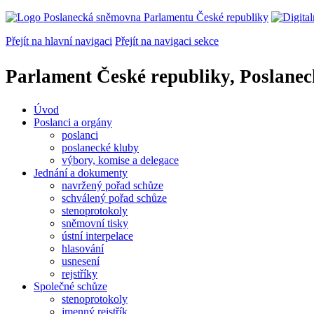
Přejít na hlavní navigaci
Přejít na navigaci sekce
Parlament České republiky, Poslane
Úvod
Poslanci a orgány
poslanci
poslanecké kluby
výbory, komise a delegace
Jednání a dokumenty
navržený pořad schůze
schválený pořad schůze
stenoprotokoly
sněmovní tisky
ústní interpelace
hlasování
usnesení
rejstříky
Společné schůze
stenoprotokoly
jmenný rejstřík