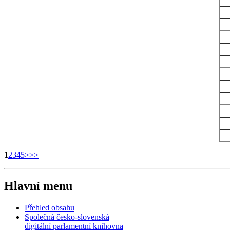
1
2
3
4
5
>
>>
Hlavní menu
Přehled obsahu
Společná česko-slovenská
digitální parlamentní knihovna