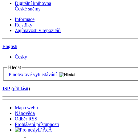
Digitální knihovna
České sněmy
Informace
Rejstříky
Zajímavosti v repozitáři
English
Česky
Hledat
Plnotextové vyhledávání
ISP
(
příhlásit
)
Mapa webu
Nápověda
Odběr RSS
Prohlášení přístupnosti