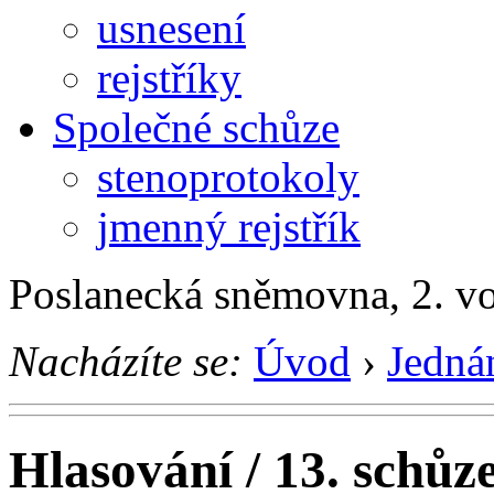
usnesení
rejstříky
Společné schůze
stenoprotokoly
jmenný rejstřík
Poslanecká sněmovna, 2. v
Nacházíte se:
Úvod
›
Jedná
Hlasování / 13. schůz