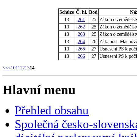
Schůze
Č. hl.
Bod
Ná
13
261
25
Zákon o zemědělst
13
262
25
Zákon o zemědělst
13
263
25
Zákon o zemědělst
13
264
26
Zák. posl. Machovc
13
265
27
Usnesení PS k počít
13
266
27
Usnesení PS k počít
<<
<
10
11
12
13
14
Hlavní menu
Přehled obsahu
Společná česko-slovensk