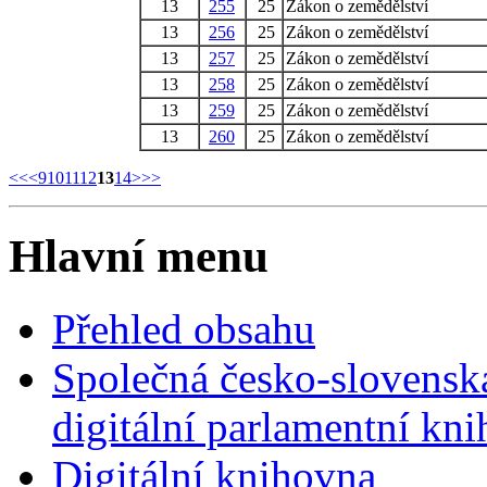
13
255
25
Zákon o zemědělství
13
256
25
Zákon o zemědělství
13
257
25
Zákon o zemědělství
13
258
25
Zákon o zemědělství
13
259
25
Zákon o zemědělství
13
260
25
Zákon o zemědělství
<<
<
9
10
11
12
13
14
>
>>
Hlavní menu
Přehled obsahu
Společná česko-slovensk
digitální parlamentní kn
Digitální knihovna