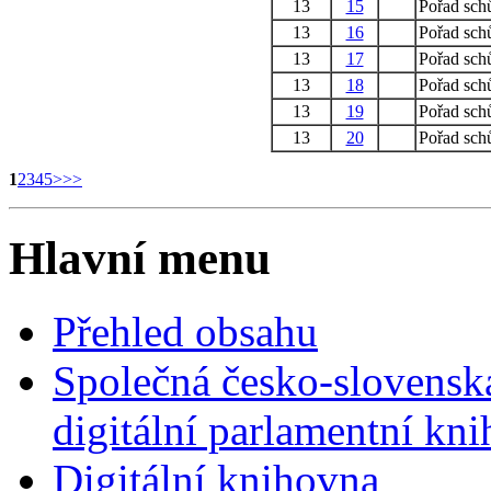
13
15
Pořad sch
13
16
Pořad sch
13
17
Pořad sch
13
18
Pořad sch
13
19
Pořad sch
13
20
Pořad sch
1
2
3
4
5
>
>>
Hlavní menu
Přehled obsahu
Společná česko-slovensk
digitální parlamentní kn
Digitální knihovna