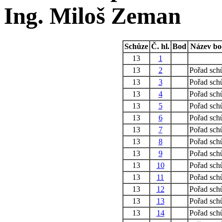
Ing. Miloš Zeman
Schůze
Č. hl.
Bod
Název b
13
1
13
2
Pořad sch
13
3
Pořad sch
13
4
Pořad sch
13
5
Pořad sch
13
6
Pořad sch
13
7
Pořad sch
13
8
Pořad sch
13
9
Pořad sch
13
10
Pořad sch
13
11
Pořad sch
13
12
Pořad sch
13
13
Pořad sch
13
14
Pořad sch