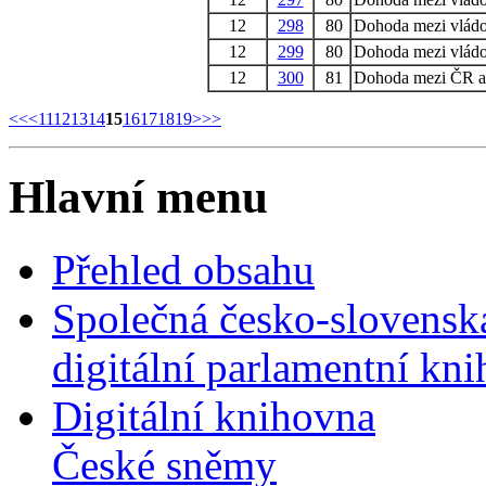
12
298
80
Dohoda mezi vládo
12
299
80
Dohoda mezi vládo
12
300
81
Dohoda mezi ČR a
<<
<
11
12
13
14
15
16
17
18
19
>
>>
Hlavní menu
Přehled obsahu
Společná česko-slovensk
digitální parlamentní kn
Digitální knihovna
České sněmy