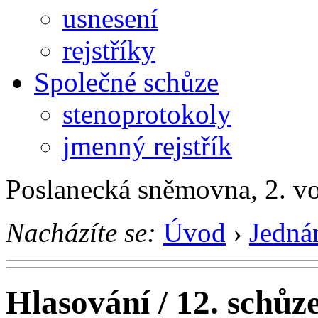
usnesení
rejstříky
Společné schůze
stenoprotokoly
jmenný rejstřík
Poslanecká sněmovna, 2. v
Nacházíte se:
Úvod
›
Jedná
Hlasování / 12. schůz