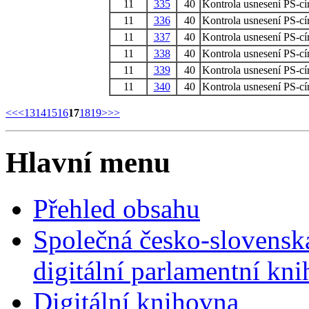
11
335
40
Kontrola usnesení PS-cí
11
336
40
Kontrola usnesení PS-cí
11
337
40
Kontrola usnesení PS-cí
11
338
40
Kontrola usnesení PS-cí
11
339
40
Kontrola usnesení PS-cí
11
340
40
Kontrola usnesení PS-cí
<<
<
13
14
15
16
17
18
19
>
>>
Hlavní menu
Přehled obsahu
Společná česko-slovensk
digitální parlamentní kn
Digitální knihovna