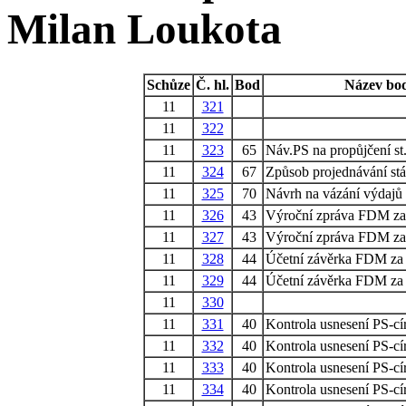
Milan Loukota
Schůze
Č. hl.
Bod
Název bo
11
321
11
322
11
323
65
Náv.PS na propůjčení s
11
324
67
Způsob projednávání stá
11
325
70
Návrh na vázání výdajů 
11
326
43
Výroční zpráva FDM za
11
327
43
Výroční zpráva FDM za
11
328
44
Účetní závěrka FDM za
11
329
44
Účetní závěrka FDM za
11
330
11
331
40
Kontrola usnesení PS-cí
11
332
40
Kontrola usnesení PS-cí
11
333
40
Kontrola usnesení PS-cí
11
334
40
Kontrola usnesení PS-cí