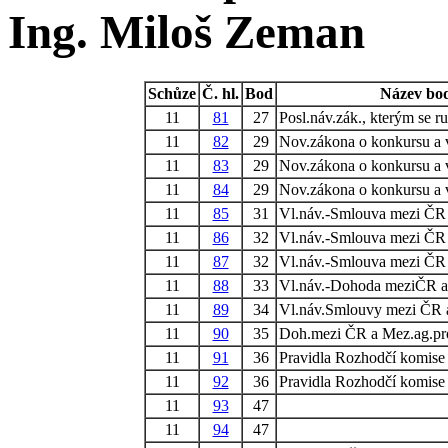
Ing. Miloš Zeman
Schůze
Č. hl.
Bod
Název bo
11
81
27
Posl.náv.zák., kterým se r
11
82
29
Nov.zákona o konkursu a 
11
83
29
Nov.zákona o konkursu a 
11
84
29
Nov.zákona o konkursu a 
11
85
31
Vl.náv.-Smlouva mezi ČR 
11
86
32
Vl.náv.-Smlouva mezi Č
11
87
32
Vl.náv.-Smlouva mezi Č
11
88
33
Vl.náv.-Dohoda meziČR a
11
89
34
Vl.náv.Smlouvy mezi ČR a 
11
90
35
Doh.mezi ČR a Mez.ag.pro
11
91
36
Pravidla Rozhodčí komise
11
92
36
Pravidla Rozhodčí komise
11
93
47
11
94
47