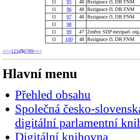
11
95
48
Rezignace čl. DR FNM
11
96
48
Rezignace čl. DR FNM
11
97
48
Rezignace čl. DR FNM
11
98
11
99
47
Změny SDP meziparl. org.
11
100
48
Rezignace čl. DR FNM
<<
<
1
2
3
4
5
6
7
8
9
>
>>
Hlavní menu
Přehled obsahu
Společná česko-slovensk
digitální parlamentní kn
Digitální knihovna