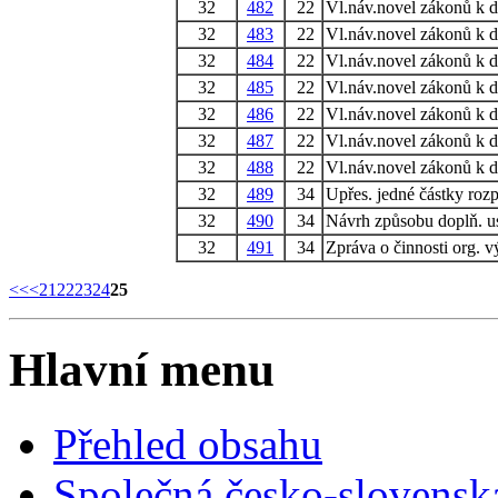
32
482
22
Vl.náv.novel zákonů k d
32
483
22
Vl.náv.novel zákonů k d
32
484
22
Vl.náv.novel zákonů k d
32
485
22
Vl.náv.novel zákonů k d
32
486
22
Vl.náv.novel zákonů k d
32
487
22
Vl.náv.novel zákonů k d
32
488
22
Vl.náv.novel zákonů k d
32
489
34
Upřes. jedné částky roz
32
490
34
Návrh způsobu doplň. u
32
491
34
Zpráva o činnosti org. v
<<
<
21
22
23
24
25
Hlavní menu
Přehled obsahu
Společná česko-slovensk