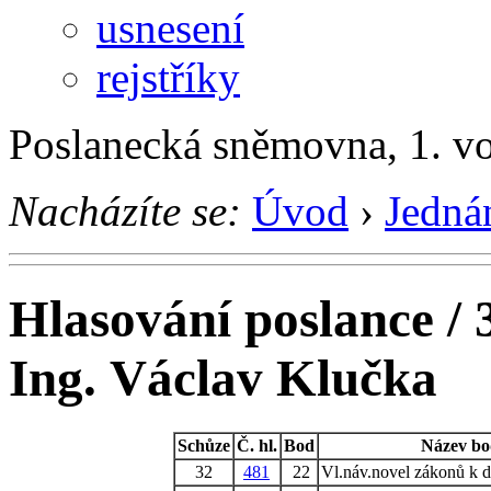
usnesení
rejstříky
Poslanecká sněmovna, 1. v
Nacházíte se:
Úvod
›
Jedná
Hlasování poslance / 
Ing. Václav Klučka
Schůze
Č. hl.
Bod
Název b
32
481
22
Vl.náv.novel zákonů k d