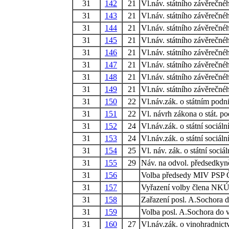
31
142
21
Vl.náv. státního závěrečné
31
143
21
Vl.náv. státního závěrečné
31
144
21
Vl.náv. státního závěrečné
31
145
21
Vl.náv. státního závěrečné
31
146
21
Vl.náv. státního závěrečné
31
147
21
Vl.náv. státního závěrečné
31
148
21
Vl.náv. státního závěrečné
31
149
21
Vl.náv. státního závěrečné
31
150
22
Vl.náv.zák. o státním podn
31
151
22
Vl. návrh zákona o stát. p
31
152
24
Vl.náv.zák. o státní sociál
31
153
24
Vl.náv.zák. o státní sociál
31
154
25
Vl. náv. zák. o státní sociá
31
155
29
Náv. na odvol. předsedky
31
156
Volba předsedy MIV PSP
31
157
Vyřazení volby člena NK
31
158
Zařazení posl. A.Sochora 
31
159
Volba posl. A.Sochora do
31
160
27
Vl.náv.zák. o vinohradnictv