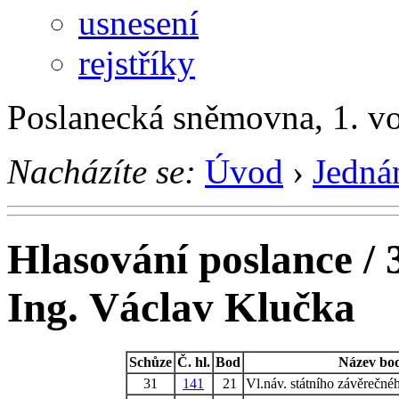
usnesení
rejstříky
Poslanecká sněmovna, 1. v
Nacházíte se:
Úvod
›
Jedná
Hlasování poslance / 
Ing. Václav Klučka
Schůze
Č. hl.
Bod
Název bo
31
141
21
Vl.náv. státního závěrečné