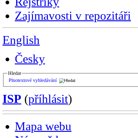
Rejstříky
Zajímavosti v repozitáři
English
Česky
Hledat
Plnotextové vyhledávání
ISP
(
příhlásit
)
Mapa webu