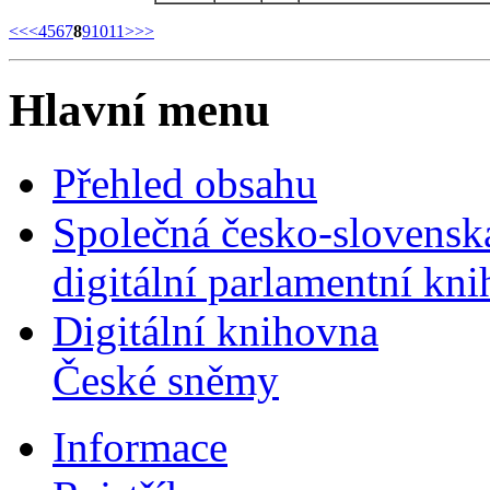
<<
<
4
5
6
7
8
9
10
11
>
>>
Hlavní menu
Přehled obsahu
Společná česko-slovensk
digitální parlamentní kn
Digitální knihovna
České sněmy
Informace