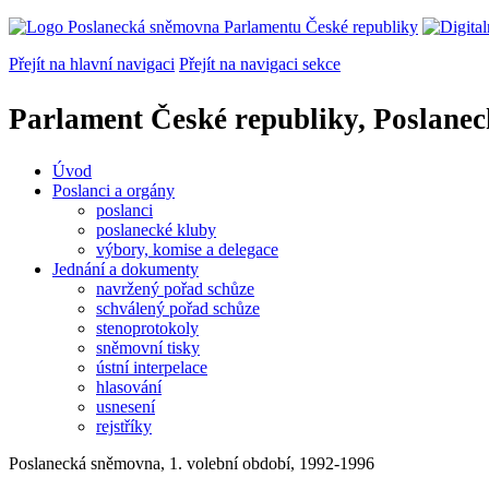
Přejít na hlavní navigaci
Přejít na navigaci sekce
Parlament České republiky, Poslane
Úvod
Poslanci a orgány
poslanci
poslanecké kluby
výbory, komise a delegace
Jednání a dokumenty
navržený pořad schůze
schválený pořad schůze
stenoprotokoly
sněmovní tisky
ústní interpelace
hlasování
usnesení
rejstříky
Poslanecká sněmovna, 1. volební období, 1992-1996