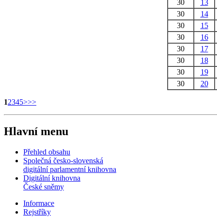
30
13
30
14
30
15
30
16
30
17
30
18
30
19
30
20
1
2
3
4
5
>
>>
Hlavní menu
Přehled obsahu
Společná česko-slovenská
digitální parlamentní knihovna
Digitální knihovna
České sněmy
Informace
Rejstříky