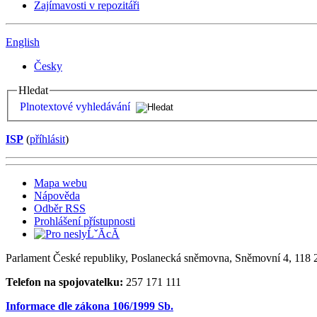
Zajímavosti v repozitáři
English
Česky
Hledat
Plnotextové vyhledávání
ISP
(
příhlásit
)
Mapa webu
Nápověda
Odběr RSS
Prohlášení přístupnosti
Parlament České republiky, Poslanecká sněmovna, Sněmovní 4, 118 2
Telefon na spojovatelku:
257 171 111
Informace dle zákona 106/1999 Sb.