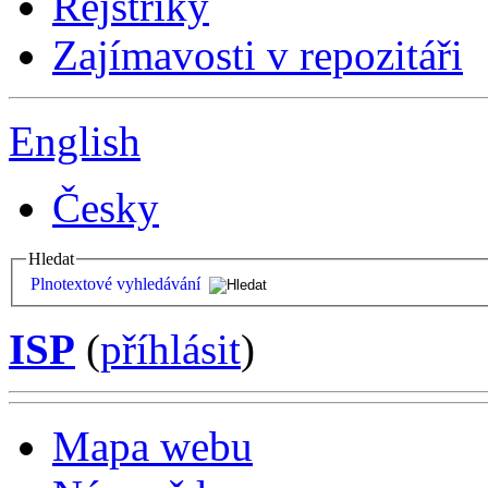
Rejstříky
Zajímavosti v repozitáři
English
Česky
Hledat
Plnotextové vyhledávání
ISP
(
příhlásit
)
Mapa webu