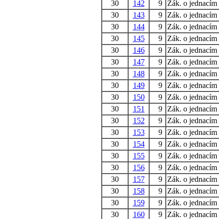
30
142
9
Zák. o jednacím
30
143
9
Zák. o jednacím
30
144
9
Zák. o jednacím
30
145
9
Zák. o jednacím
30
146
9
Zák. o jednacím
30
147
9
Zák. o jednacím
30
148
9
Zák. o jednacím
30
149
9
Zák. o jednacím
30
150
9
Zák. o jednacím
30
151
9
Zák. o jednacím
30
152
9
Zák. o jednacím
30
153
9
Zák. o jednacím
30
154
9
Zák. o jednacím
30
155
9
Zák. o jednacím
30
156
9
Zák. o jednacím
30
157
9
Zák. o jednacím
30
158
9
Zák. o jednacím
30
159
9
Zák. o jednacím
30
160
9
Zák. o jednacím