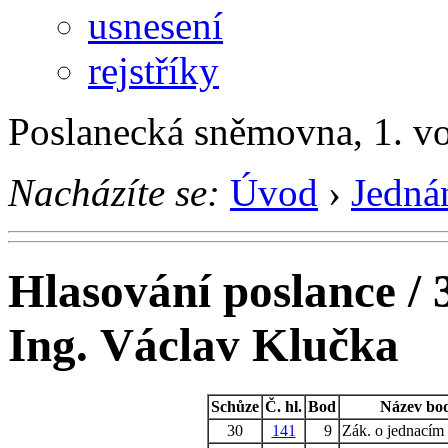
usnesení
rejstříky
Poslanecká sněmovna, 1. v
Nacházíte se:
Úvod
›
Jedná
Hlasování poslance / 
Ing. Václav Klučka
Schůze
Č. hl.
Bod
Název bo
30
141
9
Zák. o jednacím