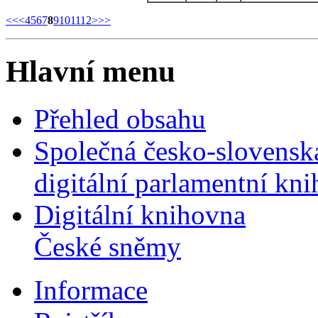
<<
<
4
5
6
7
8
9
10
11
12
>
>>
Hlavní menu
Přehled obsahu
Společná česko-slovensk
digitální parlamentní kn
Digitální knihovna
České sněmy
Informace