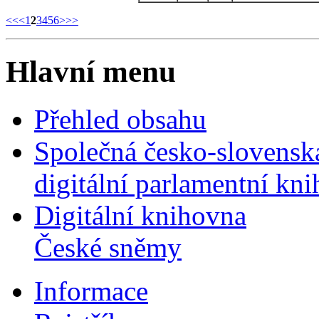
<<
<
1
2
3
4
5
6
>
>>
Hlavní menu
Přehled obsahu
Společná česko-slovensk
digitální parlamentní kn
Digitální knihovna
České sněmy
Informace