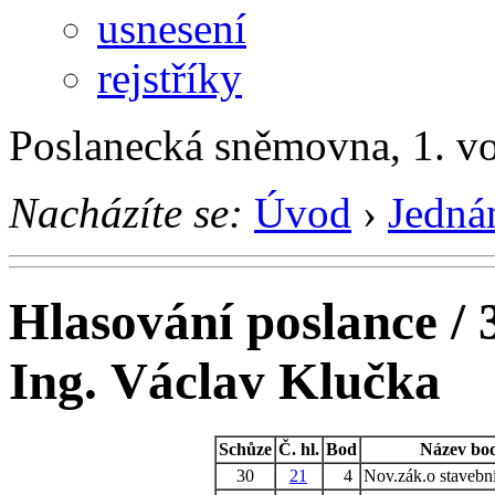
usnesení
rejstříky
Poslanecká sněmovna, 1. v
Nacházíte se:
Úvod
›
Jedná
Hlasování poslance / 
Ing. Václav Klučka
Schůze
Č. hl.
Bod
Název bo
30
21
4
Nov.zák.o stavebn