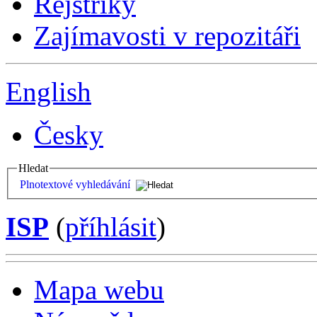
Rejstříky
Zajímavosti v repozitáři
English
Česky
Hledat
Plnotextové vyhledávání
ISP
(
příhlásit
)
Mapa webu