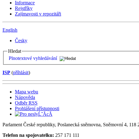
Informace
Rejstříky
Zajímavosti v repozitáři
English
Česky
Hledat
Plnotextové vyhledávání
ISP
(
příhlásit
)
Mapa webu
Nápověda
Odběr RSS
Prohlášení přístupnosti
Parlament České republiky, Poslanecká sněmovna, Sněmovní 4, 118 2
Telefon na spojovatelku:
257 171 111