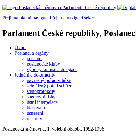
Přejít na hlavní navigaci
Přejít na navigaci sekce
Parlament České republiky, Poslane
Úvod
Poslanci a orgány
poslanci
poslanecké kluby
výbory, komise a delegace
Jednání a dokumenty
navržený pořad schůze
schválený pořad schůze
stenoprotokoly
sněmovní tisky
ústní interpelace
hlasování
usnesení
rejstříky
Poslanecká sněmovna, 1. volební období, 1992-1996