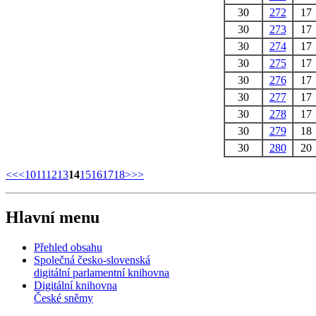
30
272
17
30
273
17
30
274
17
30
275
17
30
276
17
30
277
17
30
278
17
30
279
18
30
280
20
<<
<
10
11
12
13
14
15
16
17
18
>
>>
Hlavní menu
Přehled obsahu
Společná česko-slovenská
digitální parlamentní knihovna
Digitální knihovna
České sněmy