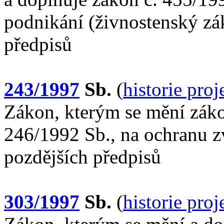
podnikání (živnostenský zá
předpisů
243/1997
Sb.
(
historie pro
Zákon, kterým se mění záko
246/1992 Sb., na ochranu zví
pozdějších předpisů
303/1997
Sb.
(
historie pro