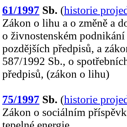
61/1997
Sb.
(
historie proj
Zákon o lihu a o změně a d
o živnostenském podnikání 
pozdějších předpisů, a záko
587/1992 Sb., o spotřebních
předpisů, (zákon o lihu)
75/1997
Sb.
(
historie proj
Zákon o sociálním příspěvk
tepelné energie