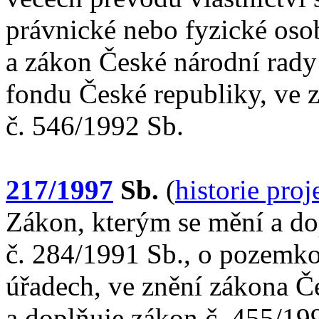
právnické nebo fyzické osob
a zákon České národní rad
fondu České republiky, ve 
č. 546/1992 Sb.
217/1997
Sb.
(
historie pro
Zákon, kterým se mění a do
č. 284/1991 Sb., o pozem
úřadech, ve znění zákona Č
a doplňuje zákon č. 455/19