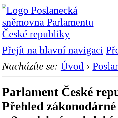
Přejít na hlavní navigaci
Př
Nacházíte se:
Úvod
›
Posla
Parlament České rep
Přehled zákonodárné 