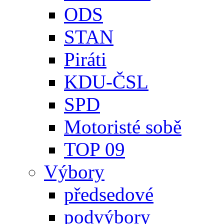
ODS
STAN
Piráti
KDU-ČSL
SPD
Motoristé sobě
TOP 09
Výbory
předsedové
podvýbory