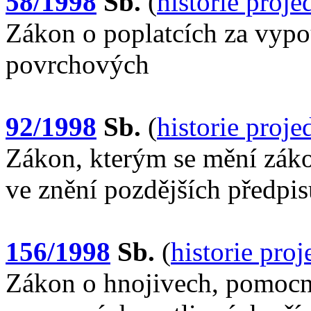
58/1998
Sb.
(
historie proj
Zákon o poplatcích za vyp
povrchových
92/1998
Sb.
(
historie proj
Zákon, kterým se mění zákon
ve znění pozdějších předpis
156/1998
Sb.
(
historie pro
Zákon o hnojivech, pomocn