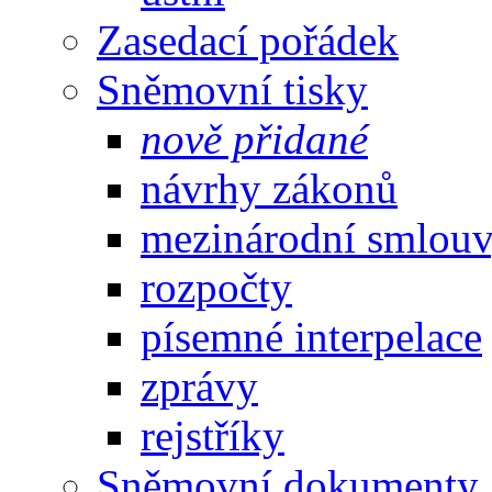
Zasedací pořádek
Sněmovní tisky
nově přidané
návrhy zákonů
mezinárodní smlou
rozpočty
písemné interpelace
zprávy
rejstříky
Sněmovní dokumenty