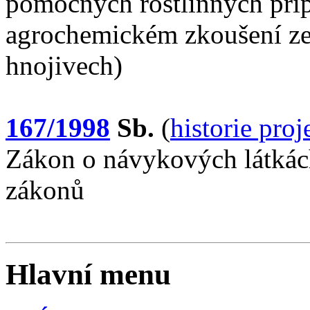
pomocných rostlinných přípr
agrochemickém zkoušení z
hnojivech)
167/1998
Sb.
(
historie pro
Zákon o návykových látkách
zákonů
Hlavní menu