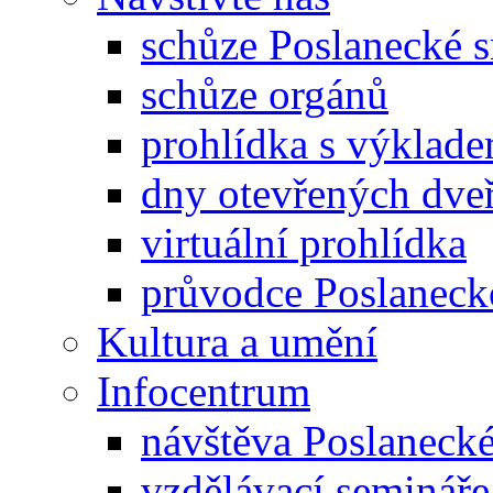
schůze Poslanecké
schůze orgánů
prohlídka s výklad
dny otevřených dveř
virtuální prohlídka
průvodce Poslanec
Kultura a umění
Infocentrum
návštěva Poslaneck
vzdělávací semináře