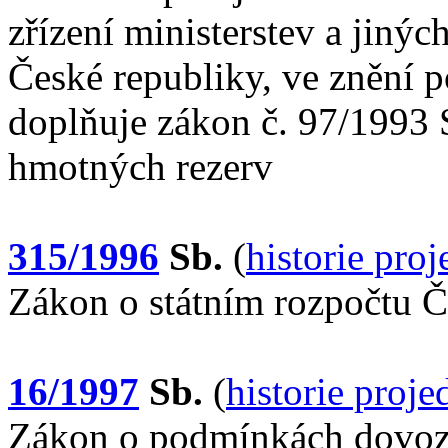
zřízení ministerstev a jinýc
České republiky, ve znění p
doplňuje zákon č. 97/1993 S
hmotných rezerv
315/1996
Sb.
(
historie pro
Zákon o státním rozpočtu Č
16/1997
Sb.
(
historie proj
Zákon o podmínkách dovoz