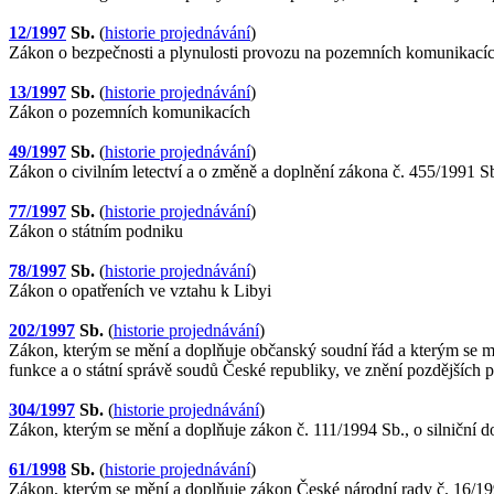
12/1997
Sb.
(
historie projednávání
)
Zákon o bezpečnosti a plynulosti provozu na pozemních komunikací
13/1997
Sb.
(
historie projednávání
)
Zákon o pozemních komunikacích
49/1997
Sb.
(
historie projednávání
)
Zákon o civilním letectví a o změně a doplnění zákona č. 455/1991 S
77/1997
Sb.
(
historie projednávání
)
Zákon o státním podniku
78/1997
Sb.
(
historie projednávání
)
Zákon o opatřeních ve vztahu k Libyi
202/1997
Sb.
(
historie projednávání
)
Zákon, kterým se mění a doplňuje občanský soudní řád a kterým se měn
funkce a o státní správě soudů České republiky, ve znění pozdějších 
304/1997
Sb.
(
historie projednávání
)
Zákon, kterým se mění a doplňuje zákon č. 111/1994 Sb., o silniční d
61/1998
Sb.
(
historie projednávání
)
Zákon, kterým se mění a doplňuje zákon České národní rady č. 16/1993