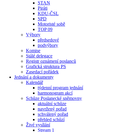
STAN
Piráti
KDU-ČSL
SPD
Motoristé sobě
TOP 09
Výbory
předsedové
podvýbory
Komise
Stálé delegace
Registr oznámení poslanců
Grafická struktura PS
Zasedací pořádek
Jednání a dokumenty
Kalendář
týdenní program jednání
harmonogram akcí
Schůze Poslanecké sněmovny
aktuální schůze
navržený pořad
schválený pořad
přehled schůzí
Živé vysílání
Stream 1