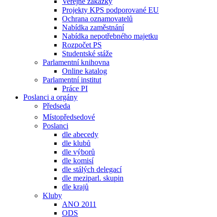
Veřejné zakázky
Projekty KPS podporované EU
Ochrana oznamovatelů
Nabídka zaměstnání
Nabídka nepotřebného majetku
Rozpočet PS
Studentské stáže
Parlamentní knihovna
Online katalog
Parlamentní institut
Práce PI
Poslanci a orgány
Předseda
Místopředsedové
Poslanci
dle abecedy
dle klubů
dle výborů
dle komisí
dle stálých delegací
dle meziparl. skupin
dle krajů
Kluby
ANO 2011
ODS