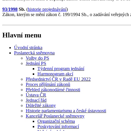
93/1998
Sb.
(
historie projednávání
)
Zákon, kterým se mění zákon č. 199/1994 Sb., o zadávání veřejných z
Hlavní menu
Úvodní stránka
Poslanecká sněmovna
Volby do PS
Jednání PS
Týdenní program jednání
Harmonogram akcí
Předsednictví ČR v Radě EU 2022
Proces příjímání zákonů
Přehled zákonodárné činnosti
Ústava ČR
Jednací řád
Důležité zákony
Historie parlamentarismu a české ústavnosti
Kancelář Poslanecké sněmovny
Organizační schéma
Poskytování informací