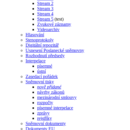
Stream 2
Stream 3
Stream 4
Stream 5
(test)
Zvukové záznamy
Videoarchiv
Hlasování
Stenoprotokoly
Digitální repozitář
Usnesení Poslanecké sněmovny
Rozhodnutí předsedy
Interpelace
písemné
ústní
Zasedací pořádek
Sněmovní tisky
nově přidané
návrhy zákonů
mezinárodní smlouvy
rozpočty
písemné interpelace
zprávy
rejstříky
Sněmovní dokumenty
Dokumenty EU