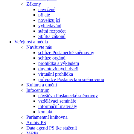
Zákony
navržené
přijaté
novelizující
vyhledávání
státní rozpočet
Sbírka zákonů
Veřejnost a média
Navštivte nás
schůze Poslanecké sněmovny
schůze orgánů
prohlídka s výkladem
dny otevřených dveří
virtuální prohlídka
průvodce Poslaneckou sněmovnou
Kultura a umění
Infocentrum
návštěva Poslanecké sněmovny
vzdělávací semináře
informační materiály
kontakt
Parlamentní knihovna
Archiv PS
Data agend PS (ke stažení)
Média