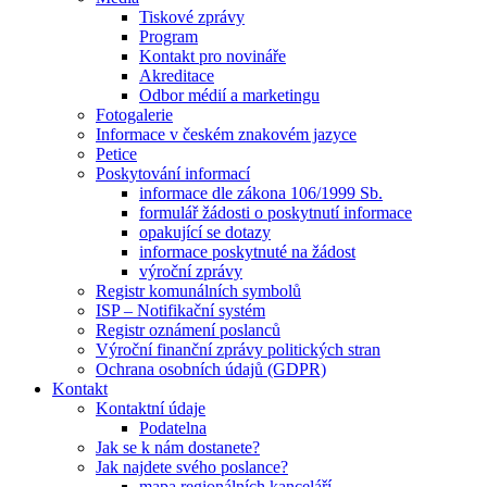
Tiskové zprávy
Program
Kontakt pro novináře
Akreditace
Odbor médií a marketingu
Fotogalerie
Informace v českém znakovém jazyce
Petice
Poskytování informací
informace dle zákona 106/1999 Sb.
formulář žádosti o poskytnutí informace
opakující se dotazy
informace poskytnuté na žádost
výroční zprávy
Registr komunálních symbolů
ISP – Notifikační systém
Registr oznámení poslanců
Výroční finanční zprávy politických stran
Ochrana osobních údajů (GDPR)
Kontakt
Kontaktní údaje
Podatelna
Jak se k nám dostanete?
Jak najdete svého poslance?
mapa regionálních kanceláří