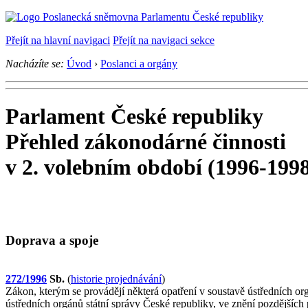
Přejít na hlavní navigaci
Přejít na navigaci sekce
Nacházíte se:
Úvod
›
Poslanci a orgány
Parlament České republiky
Přehled zákonodárné činnosti
v 2. volebním období (1996-199
Doprava a spoje
272/1996
Sb.
(
historie projednávání
)
Zákon, kterým se provádějí některá opatření v soustavě ústředních org
ústředních orgánů státní správy České republiky, ve znění pozdějších