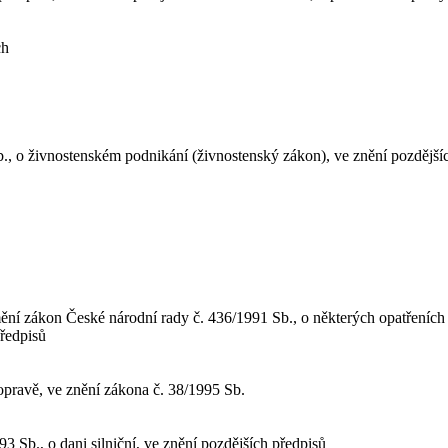
ch
b., o živnostenském podnikání (živnostenský zákon), ve znění pozdější
í zákon České národní rady č. 436/1991 Sb., o některých opatřeních v s
předpisů
opravě, ve znění zákona č. 38/1995 Sb.
 Sb., o dani silniční, ve znění pozdějších předpisů