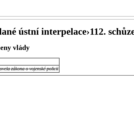
né ústní interpelace
›
112. schůze
leny vlády
ovela zákona o vojenské policii