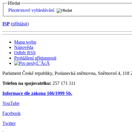
Hledat
Plnotextové vyhledávání
ISP
(
příhlásit
)
Mapa webu
Nápověda
Odběr RSS
Prohlášení přístupnosti
Parlament České republiky, Poslanecká sněmovna, Sněmovní 4, 118 2
Telefon na spojovatelku:
257 171 111
Informace dle zákona 106/1999 Sb.
YouTube
Facebook
Twitter