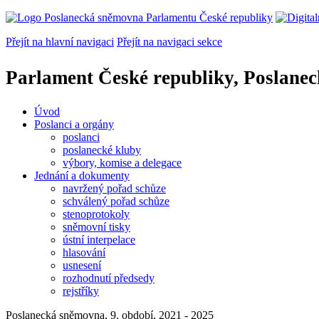
Přejít na hlavní navigaci
Přejít na navigaci sekce
Parlament České republiky, Poslane
Úvod
Poslanci a orgány
poslanci
poslanecké kluby
výbory, komise a delegace
Jednání a dokumenty
navržený pořad schůze
schválený pořad schůze
stenoprotokoly
sněmovní tisky
ústní interpelace
hlasování
usnesení
rozhodnutí předsedy
rejstříky
Poslanecká sněmovna, 9. období, 2021 - 2025