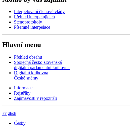
Interpelovaní členové vlády
Přehled interpelujících
Stenoprotokoly
Písemné interpelace
Hlavní menu
Přehled obsahu
Společná česko-slovenská
digitální parlamentní knihovna
Digitální knihovna
České sněmy
Informace
Rejstříky
Zajímavosti v repozitáři
English
Česky