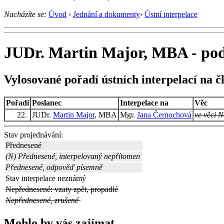
Nacházíte se:
Úvod
›
Jednání a dokumenty
›
Ústní interpelace
JUDr. Martin Major, MBA - poda
Vylosované pořadí ústních interpelací na č
Pořadí
Poslanec
Interpelace na
Věc
22.
JUDr.
Martin Major
, MBA
Mgr.
Jana Černochová
ve věci N
Stav projednávání:
Přednesené
(N) Přednesené, interpelovaný nepřítomen
Přednesené, odpověď písemně
Stav interpelace neznámý
Nepřednesené: vzaty zpět, propadlé
Nepřednesené, zrušené
Mohlo by vás zajímat