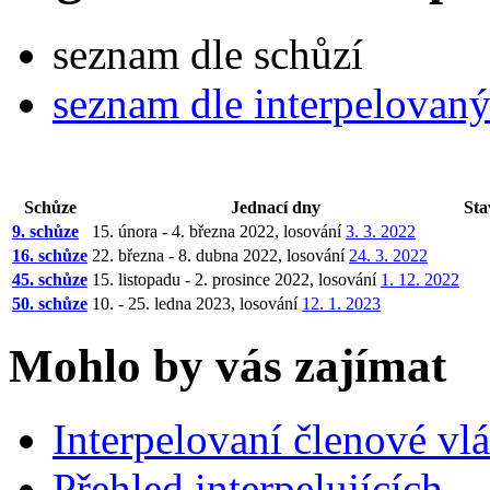
seznam dle schůzí
seznam dle interpelovan
Schůze
Jednací dny
Sta
9. schůze
15. února - 4. března 2022, losování
3. 3. 2022
16. schůze
22. března - 8. dubna 2022, losování
24. 3. 2022
45. schůze
15. listopadu - 2. prosince 2022, losování
1. 12. 2022
50. schůze
10. - 25. ledna 2023, losování
12. 1. 2023
Mohlo by vás zajímat
Interpelovaní členové vl
Přehled interpelujících