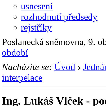
usnesení
rozhodnutí předsedy
rejstříky
Poslanecká sněmovna, 9. ob
období
Nacházíte se:
Úvod
›
Jedná
interpelace
Ing. Lukáš Vlček - po