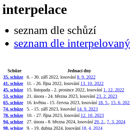
interpelace
seznam dle schůzí
seznam dle interpelovan
Schůze
Jednací dny
35. schůze
6. - 30. září 2022, losování
8. 9. 2022
41. schůze
11. - 26. října 2022, losování
13. 10. 2022
45. schůze
15. listopadu - 2. prosince 2022, losování
1. 12. 2022
53. schůze
21. února - 24. března 2023, losování
23. 2. 2023
65. schůze
16. května - 15. června 2023, losování
18. 5.
,
15. 6. 202
74. schůze
5. - 15. září 2023, losování
14. 9. 2023
78. schůze
10. - 27. října 2023, losování
12. 10. 2023
94. schůze
27. února - 8. března 2024, losování
29. 2.
,
7. 3. 2024
98. schůze
9. - 19. dubna 2024, losování
18. 4. 2024