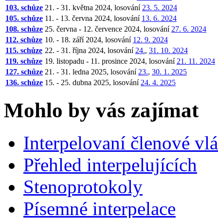
103. schůze
21. - 31. května 2024, losování
23. 5. 2024
105. schůze
11. - 13. června 2024, losování
13. 6. 2024
108. schůze
25. června - 12. července 2024, losování
27. 6. 2024
112. schůze
10. - 18. září 2024, losování
12. 9. 2024
115. schůze
22. - 31. října 2024, losování
24.
,
31. 10. 2024
119. schůze
19. listopadu - 11. prosince 2024, losování
21. 11. 2024
127. schůze
21. - 31. ledna 2025, losování
23.
,
30. 1. 2025
136. schůze
15. - 25. dubna 2025, losování
24. 4. 2025
Mohlo by vás zajímat
Interpelovaní členové vl
Přehled interpelujících
Stenoprotokoly
Písemné interpelace