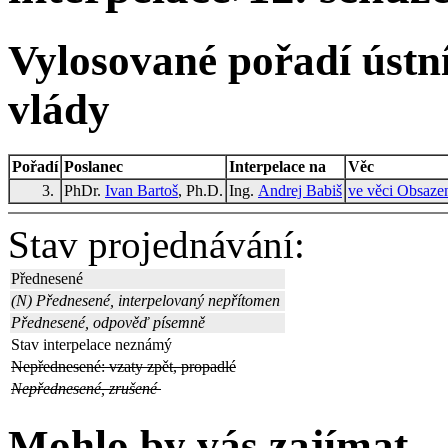
Vylosované pořadí ústní
vlády
Pořadí
Poslanec
Interpelace na
Věc
3.
PhDr.
Ivan Bartoš
, Ph.D.
Ing.
Andrej Babiš
ve věci Obsazen
Stav projednávání:
Přednesené
(N) Přednesené, interpelovaný nepřítomen
Přednesené, odpověď písemně
Stav interpelace neznámý
Nepřednesené: vzaty zpět, propadlé
Nepřednesené, zrušené
Mohlo by vás zajímat