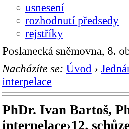
usnesení
rozhodnutí předsedy
rejstříky
Poslanecká sněmovna, 8. o
Nacházíte se:
Úvod
›
Jedná
interpelace
PhDr. Ivan Bartoš, Ph
interpelace
›
12. schůze