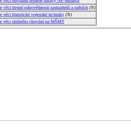
e věci odvolání ředitele správy NP Šumava
e věci trestní odpovědnosti zastupitelů a radních
(N)
e věci historické vojenské techniky
(N)
e věci slušného chování na MŠMT