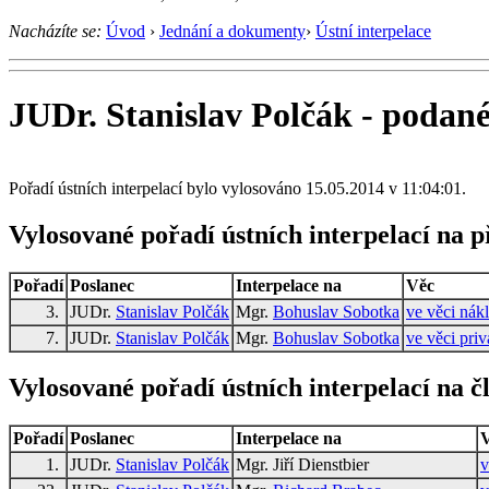
Nacházíte se:
Úvod
›
Jednání a dokumenty
›
Ústní interpelace
JUDr. Stanislav Polčák - podané
Pořadí ústních interpelací bylo vylosováno 15.05.2014 v 11:04:01.
Vylosované pořadí ústních interpelací na 
Pořadí
Poslanec
Interpelace na
Věc
3.
JUDr.
Stanislav Polčák
Mgr.
Bohuslav Sobotka
ve věci nák
7.
JUDr.
Stanislav Polčák
Mgr.
Bohuslav Sobotka
ve věci pri
Vylosované pořadí ústních interpelací na č
Pořadí
Poslanec
Interpelace na
1.
JUDr.
Stanislav Polčák
Mgr. Jiří Dienstbier
v