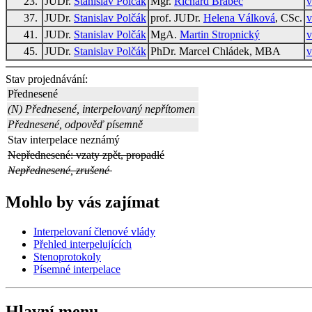
23.
JUDr.
Stanislav Polčák
Mgr.
Richard Brabec
v
37.
JUDr.
Stanislav Polčák
prof. JUDr.
Helena Válková
, CSc.
v
41.
JUDr.
Stanislav Polčák
MgA.
Martin Stropnický
v
45.
JUDr.
Stanislav Polčák
PhDr. Marcel Chládek, MBA
v
Stav projednávání:
Přednesené
(N) Přednesené, interpelovaný nepřítomen
Přednesené, odpověď písemně
Stav interpelace neznámý
Nepřednesené: vzaty zpět, propadlé
Nepřednesené, zrušené
Mohlo by vás zajímat
Interpelovaní členové vlády
Přehled interpelujících
Stenoprotokoly
Písemné interpelace
Hlavní menu