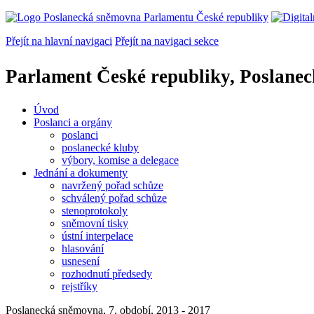
Přejít na hlavní navigaci
Přejít na navigaci sekce
Parlament České republiky, Poslane
Úvod
Poslanci a orgány
poslanci
poslanecké kluby
výbory, komise a delegace
Jednání a dokumenty
navržený pořad schůze
schválený pořad schůze
stenoprotokoly
sněmovní tisky
ústní interpelace
hlasování
usnesení
rozhodnutí předsedy
rejstříky
Poslanecká sněmovna, 7. období, 2013 - 2017