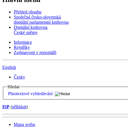
Přehled obsahu
Společná česko-slovenská
digitální parlamentní knihovna
Digitální knihovna
České sněmy
Informace
Rejstříky
Zajímavosti v repozitáři
English
Česky
Hledat
Plnotextové vyhledávání
ISP
(
příhlásit
)
Mapa webu