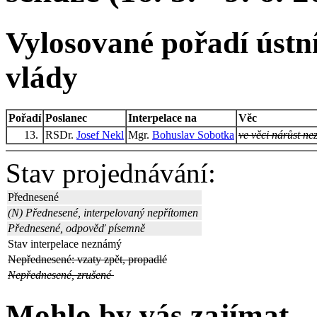
Vylosované pořadí ústní
vlády
Pořadí
Poslanec
Interpelace na
Věc
13.
RSDr.
Josef Nekl
Mgr.
Bohuslav Sobotka
ve věci nárůst n
Stav projednávání:
Přednesené
(N) Přednesené, interpelovaný nepřítomen
Přednesené, odpověď písemně
Stav interpelace neznámý
Nepřednesené: vzaty zpět, propadlé
Nepřednesené, zrušené
Mohlo by vás zajímat