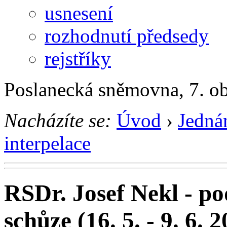
usnesení
rozhodnutí předsedy
rejstříky
Poslanecká sněmovna, 7. o
Nacházíte se:
Úvod
›
Jedná
interpelace
RSDr. Josef Nekl - po
schůze (16. 5. - 9. 6. 