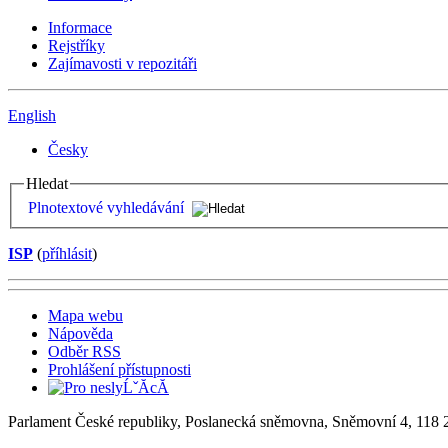
Informace
Rejstříky
Zajímavosti v repozitáři
English
Česky
Hledat
Plnotextové vyhledávání
ISP
(
příhlásit
)
Mapa webu
Nápověda
Odběr RSS
Prohlášení přístupnosti
Parlament České republiky, Poslanecká sněmovna, Sněmovní 4, 118 2