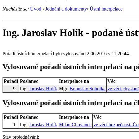
Nacházíte se:
Úvod
›
Jednání a dokumenty
›
Ústní interpelace
Ing. Jaroslav Holík - podané úst
Pořadí ústních interpelací bylo vylosováno 2.06.2016 v 11:20:44.
Vylosované pořadí ústních interpelací na 
Pořadí
Poslanec
Interpelace na
Věc
9.
Ing.
Jaroslav Holík
Mgr.
Bohuslav Sobotka
ve věci chystan
Vylosované pořadí ústních interpelací na č
Pořadí
Poslanec
Interpelace na
Věc
1.
Ing.
Jaroslav Holík
Milan Chovanec
ve věci bezpečnosti Če
Stav projednávání: