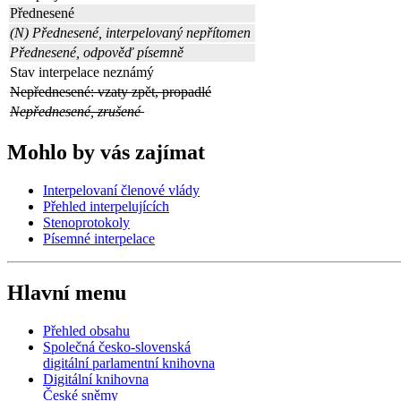
Přednesené
(N) Přednesené, interpelovaný nepřítomen
Přednesené, odpověď písemně
Stav interpelace neznámý
Nepřednesené: vzaty zpět, propadlé
Nepřednesené, zrušené
Mohlo by vás zajímat
Interpelovaní členové vlády
Přehled interpelujících
Stenoprotokoly
Písemné interpelace
Hlavní menu
Přehled obsahu
Společná česko-slovenská
digitální parlamentní knihovna
Digitální knihovna
České sněmy