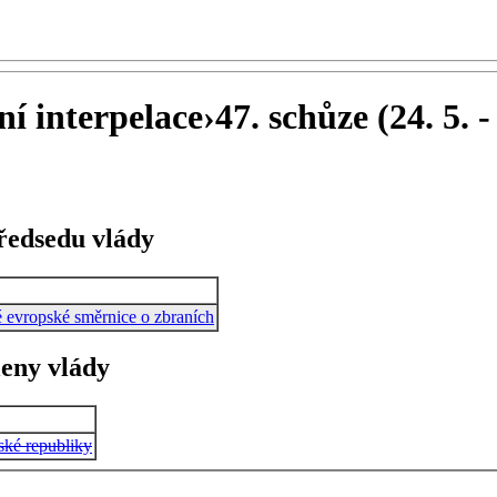
ní interpelace
›
47. schůze (24. 5. -
předsedu vlády
é evropské směrnice o zbraních
leny vlády
ské republiky