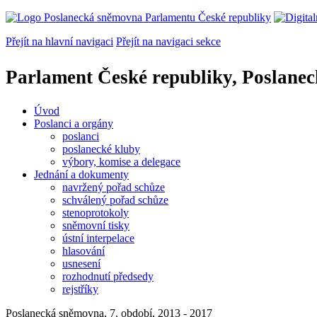
Přejít na hlavní navigaci
Přejít na navigaci sekce
Parlament České republiky, Poslane
Úvod
Poslanci a orgány
poslanci
poslanecké kluby
výbory, komise a delegace
Jednání a dokumenty
navržený pořad schůze
schválený pořad schůze
stenoprotokoly
sněmovní tisky
ústní interpelace
hlasování
usnesení
rozhodnutí předsedy
rejstříky
Poslanecká sněmovna, 7. období, 2013 - 2017