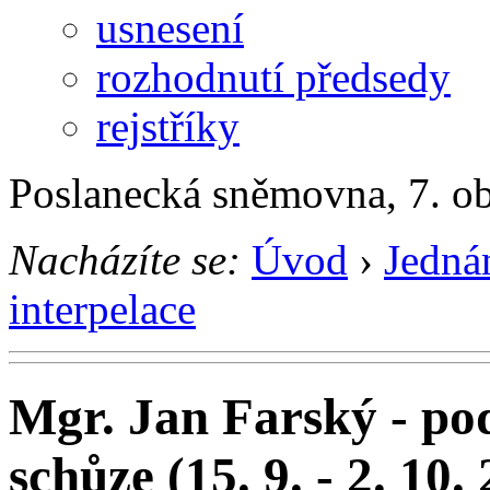
usnesení
rozhodnutí předsedy
rejstříky
Poslanecká sněmovna, 7. o
Nacházíte se:
Úvod
›
Jedná
interpelace
Mgr. Jan Farský - pod
schůze (15. 9. - 2. 10.