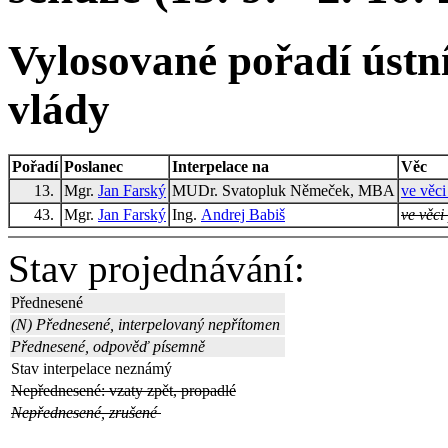
Vylosované pořadí ústní
vlády
Pořadí
Poslanec
Interpelace na
Věc
13.
Mgr.
Jan Farský
MUDr. Svatopluk Němeček, MBA
ve věci
43.
Mgr.
Jan Farský
Ing.
Andrej Babiš
ve věci
Stav projednávání:
Přednesené
(N) Přednesené, interpelovaný nepřítomen
Přednesené, odpověď písemně
Stav interpelace neznámý
Nepřednesené: vzaty zpět, propadlé
Nepřednesené, zrušené