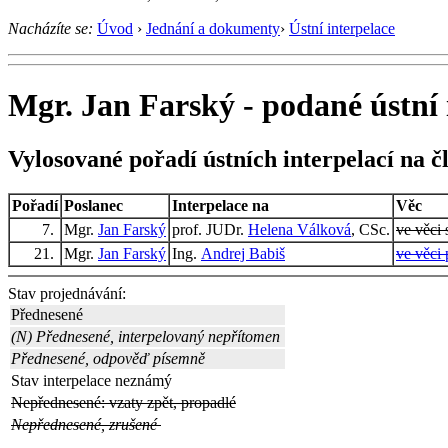
Nacházíte se:
Úvod
›
Jednání a dokumenty
›
Ústní interpelace
Mgr. Jan Farský - podané ústní 
Vylosované pořadí ústních interpelací na č
Pořadí
Poslanec
Interpelace na
Věc
7.
Mgr.
Jan Farský
prof. JUDr.
Helena Válková
, CSc.
ve věci 
21.
Mgr.
Jan Farský
Ing.
Andrej Babiš
ve věci 
Stav projednávání:
Přednesené
(N) Přednesené, interpelovaný nepřítomen
Přednesené, odpověď písemně
Stav interpelace neznámý
Nepřednesené: vzaty zpět, propadlé
Nepřednesené, zrušené