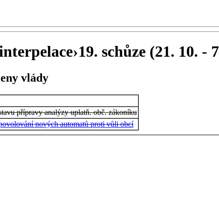
interpelace
›
19. schůze (21. 10. - 7
leny vlády
stavu přípravy analýzy uplatň. obč. zákoníku
povolování nových automatů proti vůli obcí