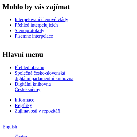
Mohlo by vás zajímat
Interpelovaní členové vlády
Přehled interpelujících
Stenoprotokoly
Písemné interpelace
Hlavní menu
Přehled obsahu
Společná česko-slovenská
digitální parlamentní knihovna
Digitální knihovna
České sněmy
Informace
Rejstříky
Zajímavosti v repozitáři
English