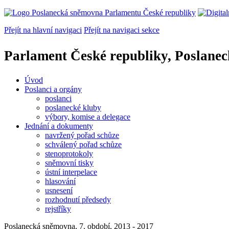
Přejít na hlavní navigaci
Přejít na navigaci sekce
Parlament České republiky, Poslane
Úvod
Poslanci a orgány
poslanci
poslanecké kluby
výbory, komise a delegace
Jednání a dokumenty
navržený pořad schůze
schválený pořad schůze
stenoprotokoly
sněmovní tisky
ústní interpelace
hlasování
usnesení
rozhodnutí předsedy
rejstříky
Poslanecká sněmovna, 7. období, 2013 - 2017