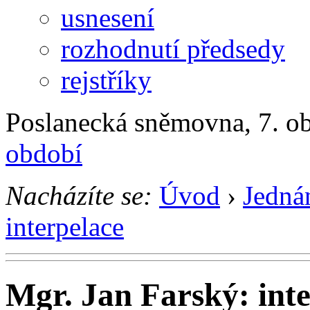
usnesení
rozhodnutí předsedy
rejstříky
Poslanecká sněmovna, 7. ob
období
Nacházíte se:
Úvod
›
Jedná
interpelace
Mgr. Jan Farský: int