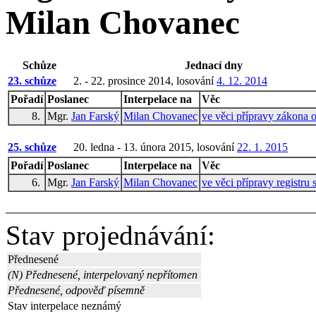
Milan Chovanec
Schůze
Jednací dny
23. schůze
2. - 22. prosince 2014, losování
4. 12. 2014
Pořadí
Poslanec
Interpelace na
Věc
8.
Mgr.
Jan Farský
Milan Chovanec
ve věci přípravy zákona o
25. schůze
20. ledna - 13. února 2015, losování
22. 1. 2015
Pořadí
Poslanec
Interpelace na
Věc
6.
Mgr.
Jan Farský
Milan Chovanec
ve věci přípravy registru
Stav projednávání:
Přednesené
(N) Přednesené, interpelovaný nepřítomen
Přednesené, odpověď písemně
Stav interpelace neznámý