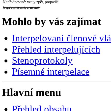
Nepřednesené: vzaty zpět, propadlé
Nepřednesené, zrušené
Mohlo by vás zajímat
Interpelovaní členové vl
Přehled interpelujících
Stenoprotokoly
Písemné interpelace
Hlavní menu
Přehled obsahu