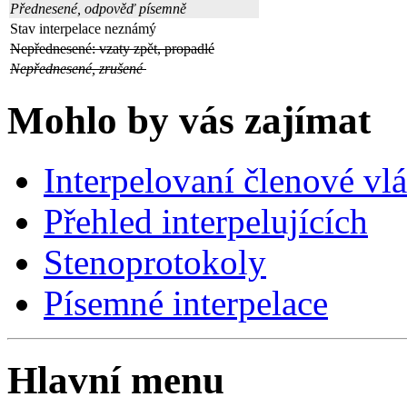
Přednesené, odpověď písemně
Stav interpelace neznámý
Nepřednesené: vzaty zpět, propadlé
Nepřednesené, zrušené
Mohlo by vás zajímat
Interpelovaní členové vl
Přehled interpelujících
Stenoprotokoly
Písemné interpelace
Hlavní menu