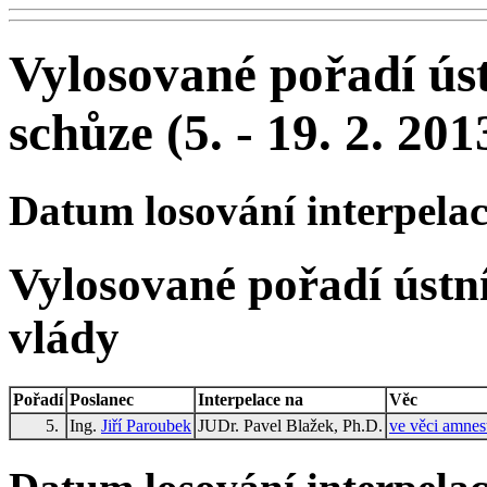
Vylosované pořadí úst
schůze (5. - 19. 2. 201
Datum losování interpelací
Vylosované pořadí ústní
vlády
Pořadí
Poslanec
Interpelace na
Věc
5.
Ing.
Jiří Paroubek
JUDr. Pavel Blažek, Ph.D.
ve věci amnest