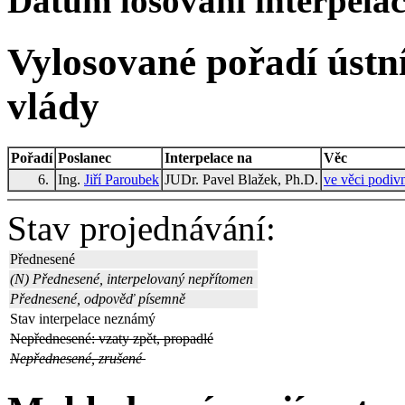
Datum losování interpelací
Vylosované pořadí ústní
vlády
Pořadí
Poslanec
Interpelace na
Věc
6.
Ing.
Jiří Paroubek
JUDr. Pavel Blažek, Ph.D.
ve věci podivn
Stav projednávání:
Přednesené
(N) Přednesené, interpelovaný nepřítomen
Přednesené, odpověď písemně
Stav interpelace neznámý
Nepřednesené: vzaty zpět, propadlé
Nepřednesené, zrušené