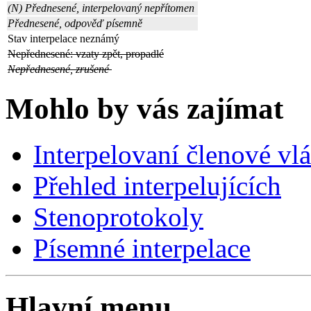
(N) Přednesené, interpelovaný nepřítomen
Přednesené, odpověď písemně
Stav interpelace neznámý
Nepřednesené: vzaty zpět, propadlé
Nepřednesené, zrušené
Mohlo by vás zajímat
Interpelovaní členové vl
Přehled interpelujících
Stenoprotokoly
Písemné interpelace
Hlavní menu