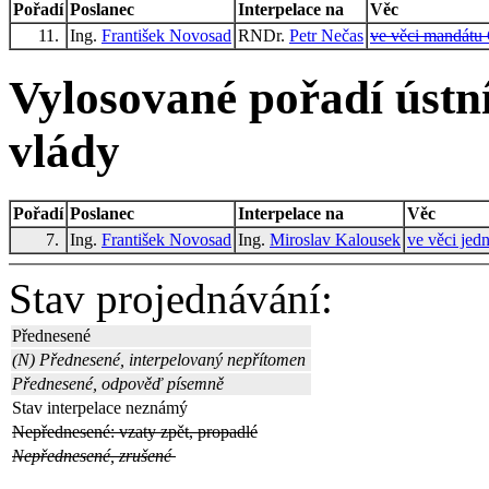
Pořadí
Poslanec
Interpelace na
Věc
11.
Ing.
František Novosad
RNDr.
Petr Nečas
ve věci mandátu
Vylosované pořadí ústní
vlády
Pořadí
Poslanec
Interpelace na
Věc
7.
Ing.
František Novosad
Ing.
Miroslav Kalousek
ve věci jed
Stav projednávání:
Přednesené
(N) Přednesené, interpelovaný nepřítomen
Přednesené, odpověď písemně
Stav interpelace neznámý
Nepřednesené: vzaty zpět, propadlé
Nepřednesené, zrušené