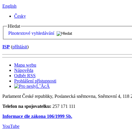
English
Česky
Hledat
Plnotextové vyhledávání
ISP
(
příhlásit
)
Mapa webu
Nápověda
Odběr RSS
Prohlášení přístupnosti
Parlament České republiky, Poslanecká sněmovna, Sněmovní 4, 118 2
Telefon na spojovatelku:
257 171 111
Informace dle zákona 106/1999 Sb.
YouTube