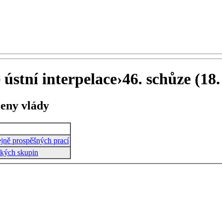
ústní interpelace
›
46. schůze (18.
leny vlády
ejně prospěšných prací
ských skupin