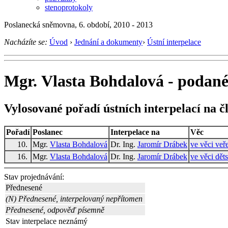
stenoprotokoly
Poslanecká sněmovna, 6. období, 2010 - 2013
Nacházíte se:
Úvod
›
Jednání a dokumenty
›
Ústní interpelace
Mgr. Vlasta Bohdalová - podané 
Vylosované pořadí ústních interpelací na č
Pořadí
Poslanec
Interpelace na
Věc
10.
Mgr.
Vlasta Bohdalová
Dr. Ing.
Jaromír Drábek
ve věci veř
16.
Mgr.
Vlasta Bohdalová
Dr. Ing.
Jaromír Drábek
ve věci dět
Stav projednávání:
Přednesené
(N) Přednesené, interpelovaný nepřítomen
Přednesené, odpověď písemně
Stav interpelace neznámý