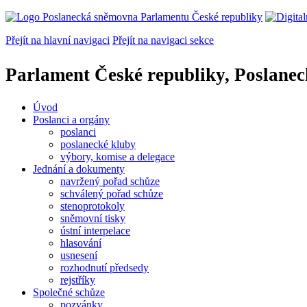
Přejít na hlavní navigaci
Přejít na navigaci sekce
Parlament České republiky, Poslane
Úvod
Poslanci a orgány
poslanci
poslanecké kluby
výbory, komise a delegace
Jednání a dokumenty
navržený pořad schůze
schválený pořad schůze
stenoprotokoly
sněmovní tisky
ústní interpelace
hlasování
usnesení
rozhodnutí předsedy
rejstříky
Společné schůze
pozvánky