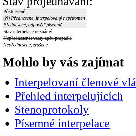
Stav projednávání:
Přednesené
(N) Přednesené, interpelovaný nepřítomen
Přednesené, odpověď písemně
Stav interpelace neznámý
Nepřednesené: vzaty zpět, propadlé
Nepřednesené, zrušené
Mohlo by vás zajímat
Interpelovaní členové vl
Přehled interpelujících
Stenoprotokoly
Písemné interpelace