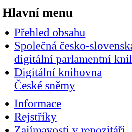
Hlavní menu
Přehled obsahu
Společná česko-slovensk
digitální parlamentní kn
Digitální knihovna
České sněmy
Informace
Rejstříky
Zajímavosti v repozitáři