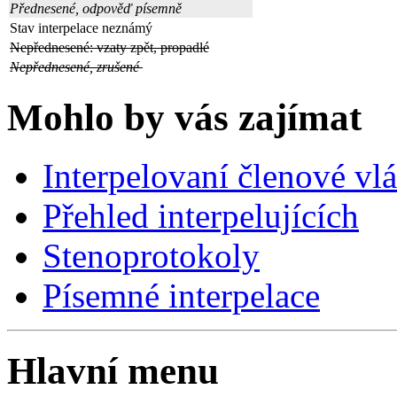
Přednesené, odpověď písemně
Stav interpelace neznámý
Nepřednesené: vzaty zpět, propadlé
Nepřednesené, zrušené
Mohlo by vás zajímat
Interpelovaní členové vl
Přehled interpelujících
Stenoprotokoly
Písemné interpelace
Hlavní menu