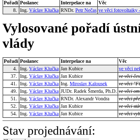
Pořadí
Poslanec
Interpelace na
Věc
8.
Ing.
Václav Klučka
RNDr.
Petr Nečas
ve věci fotovoltaiky 
Vylosované pořadí ústní
vlády
Pořadí
Poslanec
Interpelace na
Věc
4.
Ing.
Václav Klučka
Jan Kubice
ve věci ne
37.
Ing.
Václav Klučka
Jan Kubice
ve věci če
41.
Ing.
Václav Klučka
Ing.
Miroslav Kalousek
ve věci "F
49.
Ing.
Václav Klučka
JUDr. Radek Šmerda, Ph.D.
ve věci o
51.
Ing.
Václav Klučka
RNDr. Alexandr Vondra
ve věci př
52.
Ing.
Václav Klučka
Jan Kubice
ve věci stá
54.
Ing.
Václav Klučka
Jan Kubice
ve věci vy
Stav projednávání: