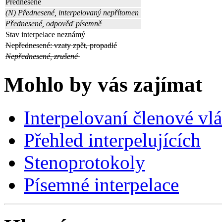
Přednesené
(N) Přednesené, interpelovaný nepřítomen
Přednesené, odpověď písemně
Stav interpelace neznámý
Nepřednesené: vzaty zpět, propadlé
Nepřednesené, zrušené
Mohlo by vás zajímat
Interpelovaní členové vl
Přehled interpelujících
Stenoprotokoly
Písemné interpelace