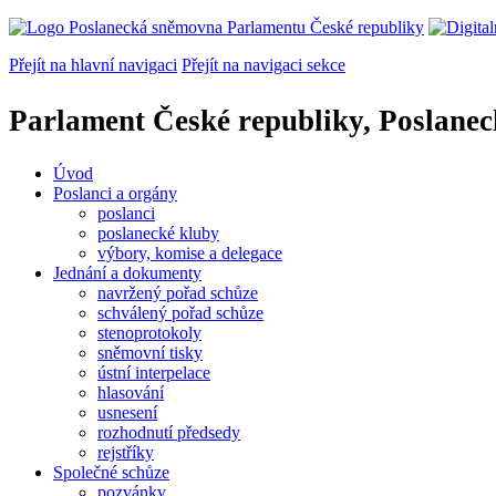
Přejít na hlavní navigaci
Přejít na navigaci sekce
Parlament České republiky, Poslane
Úvod
Poslanci a orgány
poslanci
poslanecké kluby
výbory, komise a delegace
Jednání a dokumenty
navržený pořad schůze
schválený pořad schůze
stenoprotokoly
sněmovní tisky
ústní interpelace
hlasování
usnesení
rozhodnutí předsedy
rejstříky
Společné schůze
pozvánky