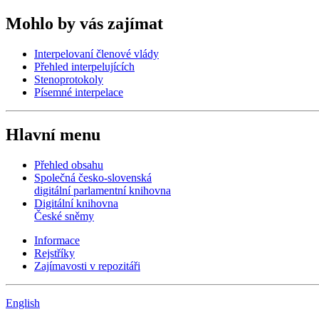
Mohlo by vás zajímat
Interpelovaní členové vlády
Přehled interpelujících
Stenoprotokoly
Písemné interpelace
Hlavní menu
Přehled obsahu
Společná česko-slovenská
digitální parlamentní knihovna
Digitální knihovna
České sněmy
Informace
Rejstříky
Zajímavosti v repozitáři
English