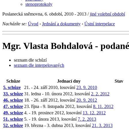
stenoprotokoly
Poslanecká sněmovna, 6. období, 2010 - 2013 /
jiné volební období
Nacházíte se:
Úvod
›
Jednání a dokumenty
›
Ústní interpelace
Mgr. Vlasta Bohdalová - podané 
seznam dle schůzí
seznam dle interpelovaných
Schůze
Jednací dny
Stav
5. schůze
21. - 24. září 2010, losování
23. 9. 2010
33. schůze
31. ledna - 10. února 2012, losování
2. 2. 2012
46. schůze
18. - 26. září 2012, losování
20. 9. 2012
47. schůze
23. října - 9. listopadu 2012, losování
8. 11. 2012
49. schůze
4. - 19. prosince 2012, losování
13. 12. 2012
51. schůze
5. - 19. února 2013, losování
7. 2. 2013
52. schůze
19. března - 3. dubna 2013, losování
21. 3. 2013