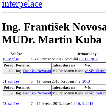
interpelace
Ing. František Novos
MUDr. Martin Kuba
Schůze
Jednací dny
49. schůze
4. - 19. prosince 2012, losování
13. 12. 2012
Pořadí
Poslanec
Interpelace na
Věc
13.
Ing.
František Novosad
MUDr. Martin Kuba
ve věci české
51. schůze
5. - 19. února 2013, losování
7. 2. 2013
Pořadí
Poslanec
Interpelace na
Věc
9.
Ing.
František Novosad
MUDr. Martin Kuba
ve věci velké
53. schůze
7. - 17. května 2013, losování
16. 5. 2013