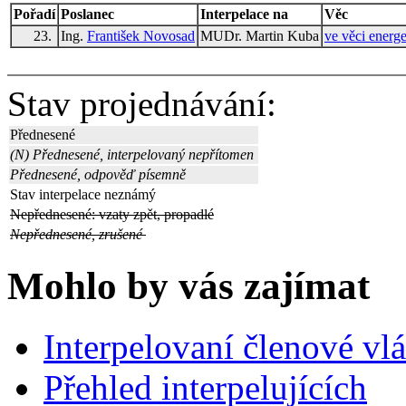
Pořadí
Poslanec
Interpelace na
Věc
23.
Ing.
František Novosad
MUDr. Martin Kuba
ve věci energ
Stav projednávání:
Přednesené
(N) Přednesené, interpelovaný nepřítomen
Přednesené, odpověď písemně
Stav interpelace neznámý
Nepřednesené: vzaty zpět, propadlé
Nepřednesené, zrušené
Mohlo by vás zajímat
Interpelovaní členové vl
Přehled interpelujících