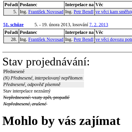
Pořadí
Poslanec
Interpelace na
Věc
5.
Ing.
František Novosad
Ing.
Petr Bendl
ve věci kam směřuj
51. schůze
5. - 19. února 2013, losování
7. 2. 2013
Pořadí
Poslanec
Interpelace na
Věc
28.
Ing.
František Novosad
Ing.
Petr Bendl
ve věci dovozu potr
Stav projednávání:
Přednesené
(N) Přednesené, interpelovaný nepřítomen
Přednesené, odpověď písemně
Stav interpelace neznámý
Nepřednesené: vzaty zpět, propadlé
Nepřednesené, zrušené
Mohlo by vás zajímat