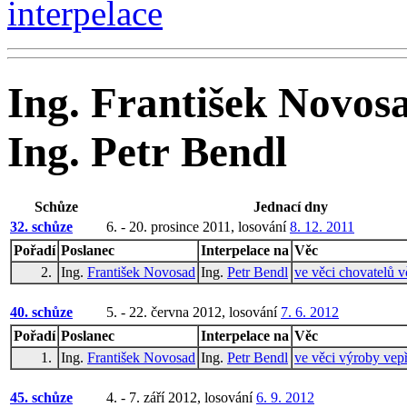
interpelace
Ing. František Novos
Ing. Petr Bendl
Schůze
Jednací dny
32. schůze
6. - 20. prosince 2011, losování
8. 12. 2011
Pořadí
Poslanec
Interpelace na
Věc
2.
Ing.
František Novosad
Ing.
Petr Bendl
ve věci chovatelů v
40. schůze
5. - 22. června 2012, losování
7. 6. 2012
Pořadí
Poslanec
Interpelace na
Věc
1.
Ing.
František Novosad
Ing.
Petr Bendl
ve věci výroby ve
45. schůze
4. - 7. září 2012, losování
6. 9. 2012