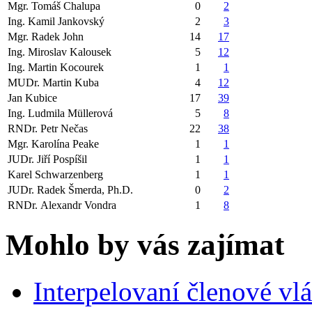
Mgr. Tomáš Chalupa
0
2
Ing. Kamil Jankovský
2
3
Mgr. Radek John
14
17
Ing. Miroslav Kalousek
5
12
Ing. Martin Kocourek
1
1
MUDr. Martin Kuba
4
12
Jan Kubice
17
39
Ing. Ludmila Müllerová
5
8
RNDr. Petr Nečas
22
38
Mgr. Karolína Peake
1
1
JUDr. Jiří Pospíšil
1
1
Karel Schwarzenberg
1
1
JUDr. Radek Šmerda, Ph.D.
0
2
RNDr. Alexandr Vondra
1
8
Mohlo by vás zajímat
Interpelovaní členové vl