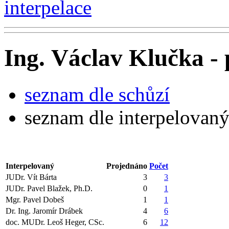
interpelace
Ing. Václav Klučka - 
seznam dle schůzí
seznam dle interpelovan
Interpelovaný
Projednáno
Počet
JUDr. Vít Bárta
3
3
JUDr. Pavel Blažek, Ph.D.
0
1
Mgr. Pavel Dobeš
1
1
Dr. Ing. Jaromír Drábek
4
6
doc. MUDr. Leoš Heger, CSc.
6
12