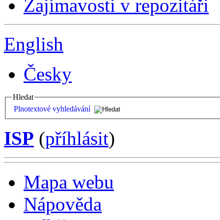
Zajímavosti v repozitáři
English
Česky
Hledat
Plnotextové vyhledávání
ISP
(
příhlásit
)
Mapa webu
Nápověda