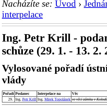
Nacházíte se:
Úvod
›
Jedná
interpelace
Ing. Petr Krill - poda
schůze (29. 1. - 13. 2.
Vylosované pořadí ústní
vlády
Pořadí
Poslanec
Interpelace na
Věc
29.
Ing.
Petr Krill
Ing.
Mirek Topolánek
ve věci zámku v Kolodě