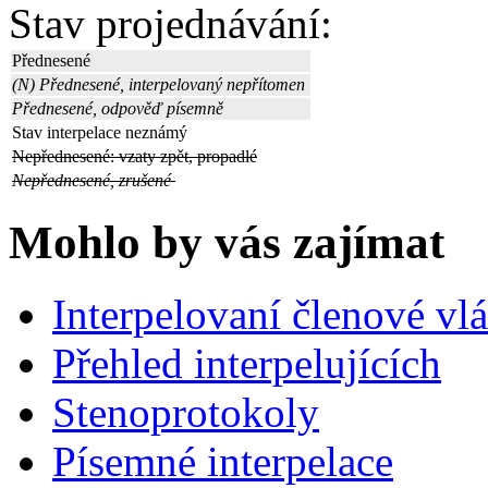
Stav projednávání:
Přednesené
(N) Přednesené, interpelovaný nepřítomen
Přednesené, odpověď písemně
Stav interpelace neznámý
Nepřednesené: vzaty zpět, propadlé
Nepřednesené, zrušené
Mohlo by vás zajímat
Interpelovaní členové vl
Přehled interpelujících
Stenoprotokoly
Písemné interpelace