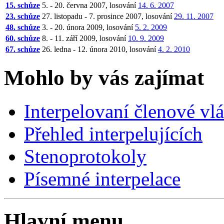
15. schůze
5. - 20. června 2007, losování
14. 6. 2007
23. schůze
27. listopadu - 7. prosince 2007, losování
29. 11. 2007
48. schůze
3. - 20. února 2009, losování
5. 2. 2009
60. schůze
8. - 11. září 2009, losování
10. 9. 2009
67. schůze
26. ledna - 12. února 2010, losování
4. 2. 2010
Mohlo by vás zajímat
Interpelovaní členové vl
Přehled interpelujících
Stenoprotokoly
Písemné interpelace
Hlavní menu