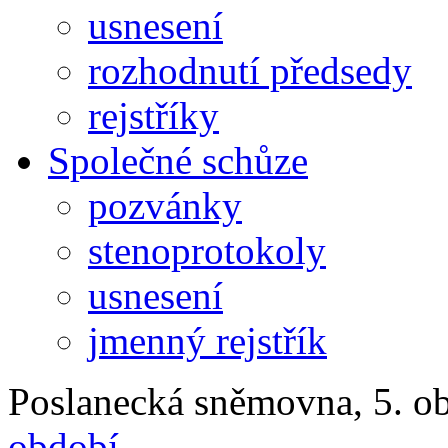
usnesení
rozhodnutí předsedy
rejstříky
Společné schůze
pozvánky
stenoprotokoly
usnesení
jmenný rejstřík
Poslanecká sněmovna, 5. ob
období