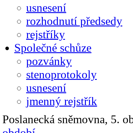
usnesení
rozhodnutí předsedy
rejstříky
Společné schůze
pozvánky
stenoprotokoly
usnesení
jmenný rejstřík
Poslanecká sněmovna, 5. ob
období