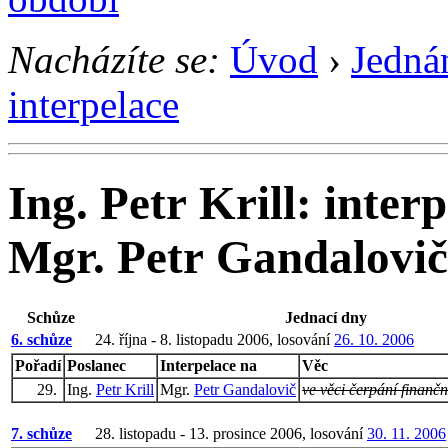
Nacházíte se:
Úvod
›
Jedná
interpelace
Ing. Petr Krill: inter
Mgr. Petr Gandalovič
Schůze
Jednací dny
6. schůze
24. října - 8. listopadu 2006, losování
26. 10. 2006
Pořadí
Poslanec
Interpelace na
Věc
29.
Ing.
Petr Krill
Mgr.
Petr Gandalovič
ve věci čerpání finanč
7. schůze
28. listopadu - 13. prosince 2006, losování
30. 11. 2006