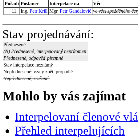
Pořadí
Poslanec
Interpelace na
Věc
11.
Ing.
Petr Krill
Mgr.
Petr Gandalovič
ve věci zpožděného če
Stav projednávání:
Přednesené
(N) Přednesené, interpelovaný nepřítomen
Přednesené, odpověď písemně
Stav interpelace neznámý
Nepřednesené: vzaty zpět, propadlé
Nepřednesené, zrušené
Mohlo by vás zajímat
Interpelovaní členové vl
Přehled interpelujících