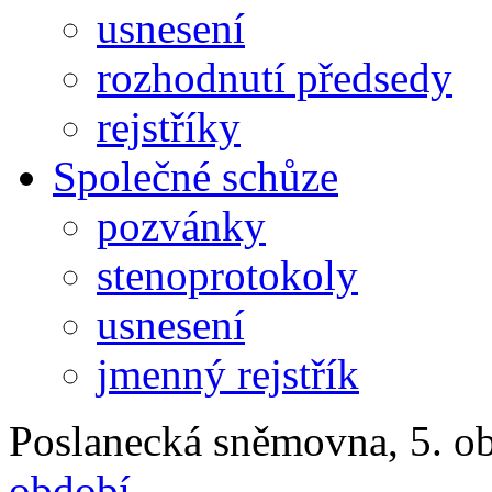
usnesení
rozhodnutí předsedy
rejstříky
Společné schůze
pozvánky
stenoprotokoly
usnesení
jmenný rejstřík
Poslanecká sněmovna, 5. ob
období