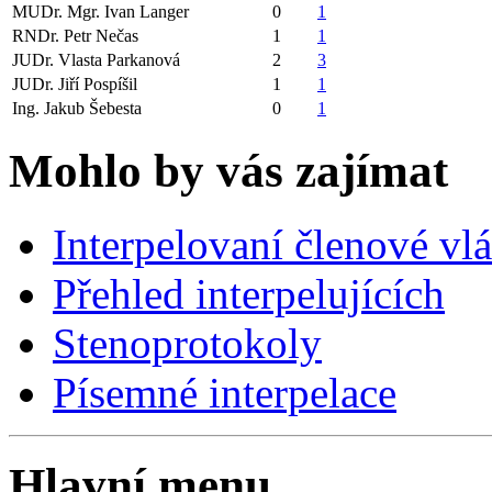
MUDr. Mgr. Ivan Langer
0
1
RNDr. Petr Nečas
1
1
JUDr. Vlasta Parkanová
2
3
JUDr. Jiří Pospíšil
1
1
Ing. Jakub Šebesta
0
1
Mohlo by vás zajímat
Interpelovaní členové vl
Přehled interpelujících
Stenoprotokoly
Písemné interpelace
Hlavní menu