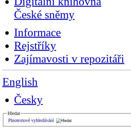
Digitální knihovna
České sněmy
Informace
Rejstříky
Zajímavosti v repozitáři
English
Česky
Hledat
Plnotextové vyhledávání