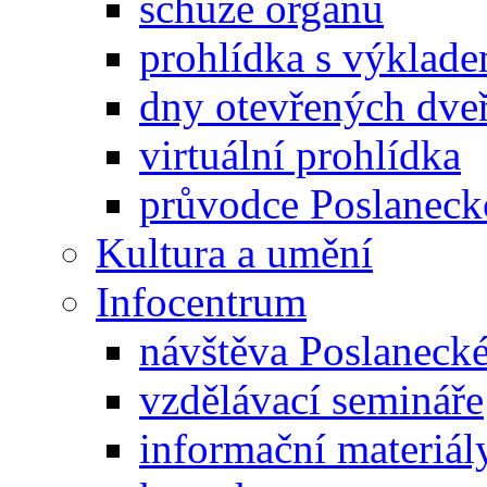
schůze orgánů
prohlídka s výklad
dny otevřených dveř
virtuální prohlídka
průvodce Poslanec
Kultura a umění
Infocentrum
návštěva Poslaneck
vzdělávací semináře
informační materiál