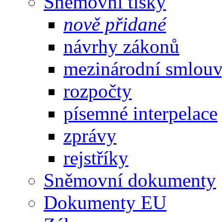
Sněmovní tisky
nově přidané
návrhy zákonů
mezinárodní smlou
rozpočty
písemné interpelace
zprávy
rejstříky
Sněmovní dokumenty
Dokumenty EU