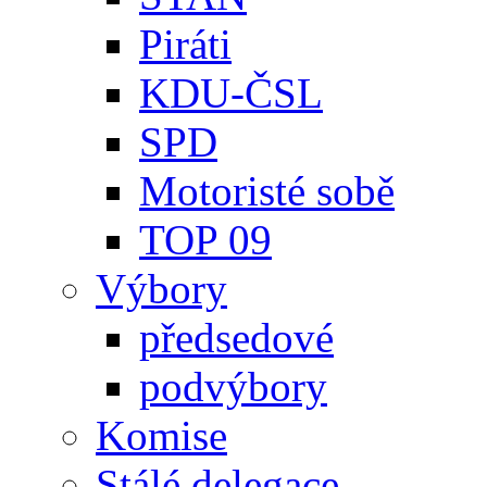
Piráti
KDU-ČSL
SPD
Motoristé sobě
TOP 09
Výbory
předsedové
podvýbory
Komise
Stálé delegace