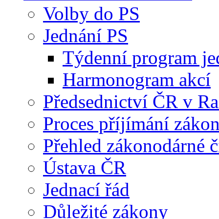
Volby do PS
Jednání PS
Týdenní program je
Harmonogram akcí
Předsednictví ČR v R
Proces příjímání záko
Přehled zákonodárné č
Ústava ČR
Jednací řád
Důležité zákony