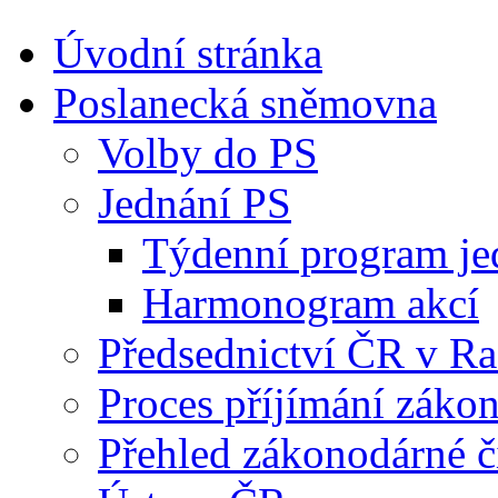
Úvodní stránka
Poslanecká sněmovna
Volby do PS
Jednání PS
Týdenní program je
Harmonogram akcí
Předsednictví ČR v R
Proces příjímání záko
Přehled zákonodárné č