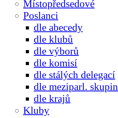
Místopředsedové
Poslanci
dle abecedy
dle klubů
dle výborů
dle komisí
dle stálých delegací
dle meziparl. skupin
dle krajů
Kluby