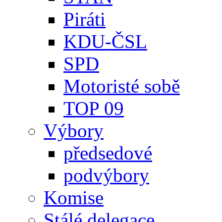
Piráti
KDU-ČSL
SPD
Motoristé sobě
TOP 09
Výbory
předsedové
podvýbory
Komise
Stálé delegace