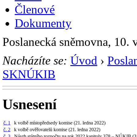
Členové
Dokumenty
Poslanecká sněmovna, 10. 
Nacházíte se:
Úvod
›
Posla
SKNÚKIB
Usnesení
č. 1
k volbě místopředsedy komise (21. ledna 2022)
č. 2
k volbě ověřovatelů komise (21. ledna 2022)
č. 3
Návrh státního rozpočtu na rok 2022 kapitoly 378 – NÚKIB (3