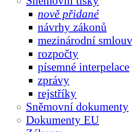
Sněmovní tisky
nově přidané
návrhy zákonů
mezinárodní smlou
rozpočty
písemné interpelace
zprávy
rejstříky
Sněmovní dokumenty
Dokumenty EU