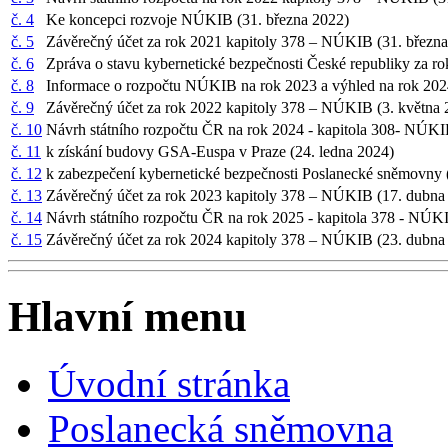
č. 4
Ke koncepci rozvoje NÚKIB (31. března 2022)
č. 5
Závěrečný účet za rok 2021 kapitoly 378 – NÚKIB (31. březn
č. 6
Zpráva o stavu kybernetické bezpečnosti České republiky za r
č. 8
Informace o rozpočtu NÚKIB na rok 2023 a výhled na rok 202
č. 9
Závěrečný účet za rok 2022 kapitoly 378 – NÚKIB (3. května
č. 10
Návrh státního rozpočtu ČR na rok 2024 - kapitola 308- NÚKI
č. 11
k získání budovy GSA-Euspa v Praze (24. ledna 2024)
č. 12
k zabezpečení kybernetické bezpečnosti Poslanecké sněmovny 
č. 13
Závěrečný účet za rok 2023 kapitoly 378 – NÚKIB (17. dubn
č. 14
Návrh státního rozpočtu ČR na rok 2025 - kapitola 378 - NÚKI
č. 15
Závěrečný účet za rok 2024 kapitoly 378 – NÚKIB (23. dubn
Hlavní menu
Úvodní stránka
Poslanecká sněmovna