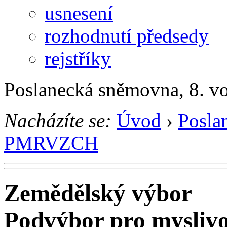
usnesení
rozhodnutí předsedy
rejstříky
Poslanecká sněmovna, 8. v
Nacházíte se:
Úvod
›
Posla
PMRVZCH
Zemědělský výbor
Podvýbor pro myslivos