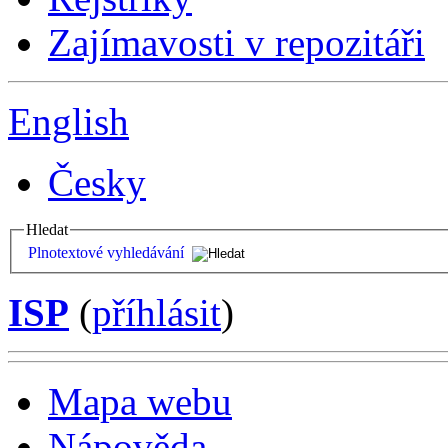
Zajímavosti v repozitáři
English
Česky
Hledat
Plnotextové vyhledávání
ISP
(
příhlásit
)
Mapa webu
Nápověda